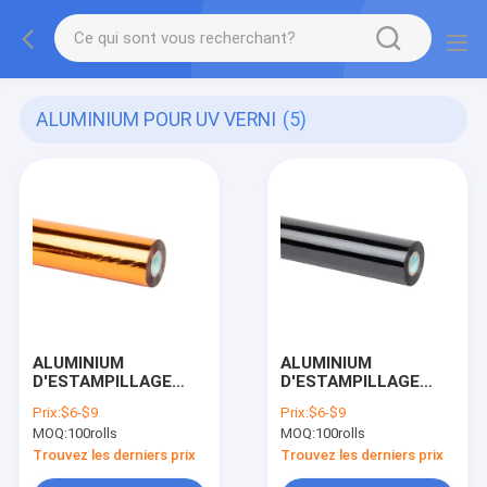
ALUMINIUM POUR UV VERNI
(5)
ALUMINIUM
ALUMINIUM
D'ESTAMPILLAGE
D'ESTAMPILLAGE
CHAUD DE CUIVRE
CHAUD D'ALUMINIUM
Prix:
$6-$9
Prix:
$6-$9
D'OR DE ROSE POUR
NOIR POUR DES
MOQ:
100rolls
MOQ:
100rolls
DES PAPIERS ET DES
PAPIERS ET DES
CONDITIONNEMENTS
CONDITIONNEMENTS
Trouvez les derniers prix
Trouvez les derniers prix
EN PLASTIQUE
EN PLASTIQUE