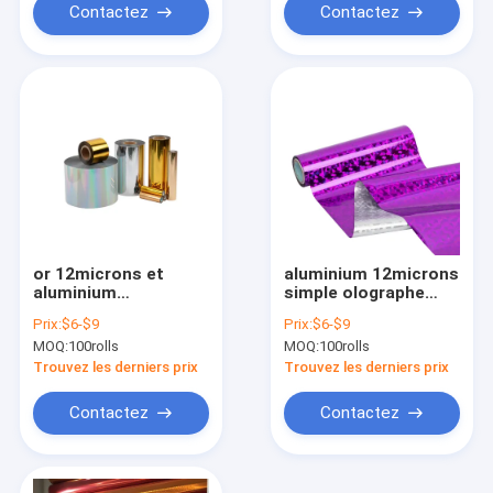
Contactez
Contactez
or 12microns et
aluminium 12microns
aluminium
simple olographe
d'estampillage chaud
pour la diverse taille
Prix:
$6-$9
Prix:
$6-$9
argenté pour la
de papier et de
MOQ:
100rolls
MOQ:
100rolls
diverse taille de
plastiques
papier et de
Trouvez les derniers prix
Trouvez les derniers prix
plastiques
Contactez
Contactez