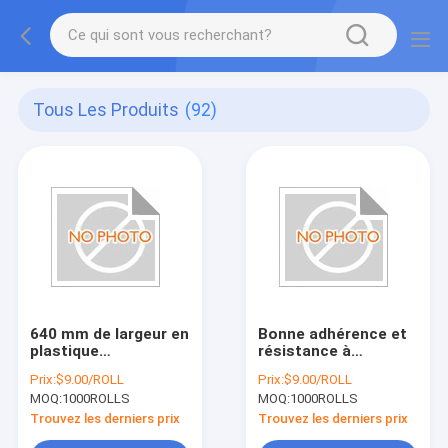
Tous Les Produits
(92)
640 mm de largeur en
Bonne adhérence et
plastique
résistance à
transparent
l'humidité
Prix:
$9.00/ROLL
Prix:
$9.00/ROLL
résistant à la chaleur
MOQ:
1000ROLLS
MOQ:
1000ROLLS
Trouvez les derniers prix
Trouvez les derniers prix