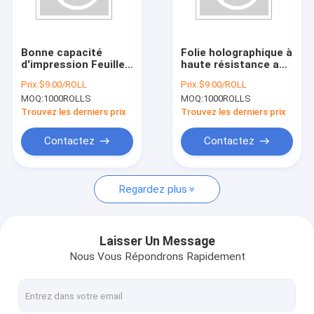
Visite de l'usine
Contrôle de la qualité
Bonne capacité
Folie holographique à
d'impression Feuille
haute résistance aux
nous contacter
transparente à haute
UV pour les
Prix:
$9.00/ROLL
Prix:
$9.00/ROLL
résistance à la
matériaux de point
MOQ:
1000ROLLS
MOQ:
1000ROLLS
traction Épaisseur
de vente
Demandez une citation
0,012 mm
Trouvez les derniers prix
Trouvez les derniers prix
Contactez
Contactez
ALUMINIUM D'ESTAMPILLAGE CHAUD POUR LE PAPIER
Regardez plus
ALUMINIUM D'ESTAMPILLAGE CHAUD POUR LE PLASTIQUE
Aluminium olographe
Laisser Un Message
Nous Vous Répondrons Rapidement
aluminium de laser
ALUMINIUM POUR L'INDUSTRIE DU TABAC