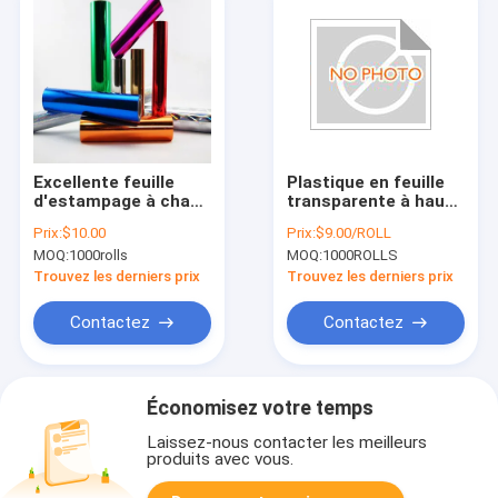
Excellente feuille
Plastique en feuille
d'estampage à chaud
transparente à haute
pour le papier pour
résistance aux UV
Prix:
$10.00
Prix:
$9.00/ROLL
sa résistance à la
avec une bonne
MOQ:
1000rolls
MOQ:
1000ROLLS
chaleur et sa
souplesse
résistance à la
Trouvez les derniers prix
Trouvez les derniers prix
traction
Contactez
Contactez
Économisez votre temps
Laissez-nous contacter les meilleurs
produits avec vous.