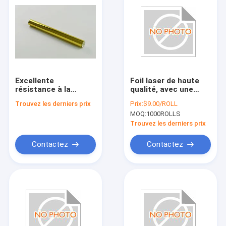
Excellente
Foil laser de haute
résistance à la
qualité, avec une
traction du papier
bonne souplesse et
Trouvez les derniers prix
Prix:
$9.00/ROLL
d'estampage pour
une résistance à la
MOQ:
1000ROLLS
les spécifications
traction élevée
d'impression offset
Trouvez les derniers prix
Contactez
Contactez
Accueil
produits
A propos de nous