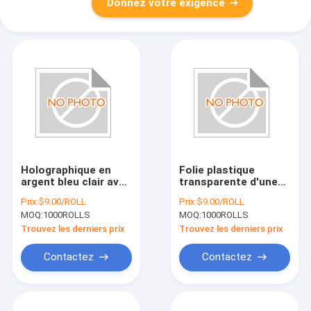
Donnez votre exigence
Holographique en
Folie plastique
argent bleu clair avec
transparente d'une
adhérence fiable
épaisseur de 0,012
Prix:
$9.00/ROLL
Prix:
$9.00/ROLL
pour B2B
mm et d'une bonne
MOQ:
1000ROLLS
MOQ:
1000ROLLS
souplesse
Trouvez les derniers prix
Trouvez les derniers prix
Contactez
Contactez