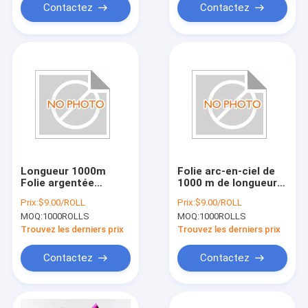
Contactez
Contactez
Longueur 1000m
Folie arc-en-ciel de
Folie argentée
1000 m de longueur
transparente pour
pour des
Prix:
$9.00/ROLL
Prix:
$9.00/ROLL
les applications
applications
MOQ:
1000ROLLS
MOQ:
1000ROLLS
industrielles
spécialisées
Trouvez les derniers prix
Trouvez les derniers prix
Contactez
Contactez