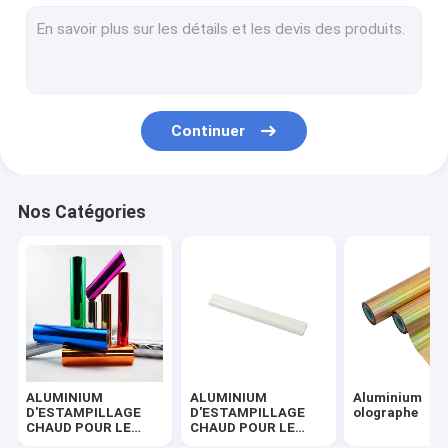
ALUMINIUM PEARLIZED
ALUMINIUM POUR LE TEXTILE
ALUMINIUM POUR UV VERNI
Continuer
ALUMINIUM SANS COUTURE DE LASER
ALUMINIUM TRANSPARENT
Nos Catégories
ALUMINIUM POUR LE TROUPEAU
ALUMINIUM POUR LE CUIR D'UNITÉ CENTRALE
ALUMINIUM
ALUMINIUM
Aluminium
D'ESTAMPILLAGE
D'ESTAMPILLAGE
olographe
CHAUD POUR LE
CHAUD POUR LE
PAPIER
PLASTIQUE