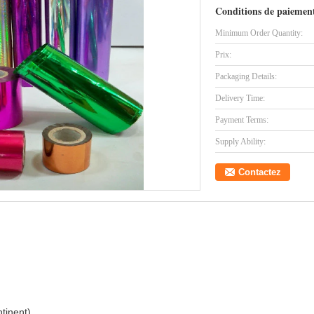
Conditions de paiement
Minimum Order Quantity:
Prix:
Packaging Details:
Delivery Time:
Payment Terms:
Supply Ability:
Contactez
ntinent)