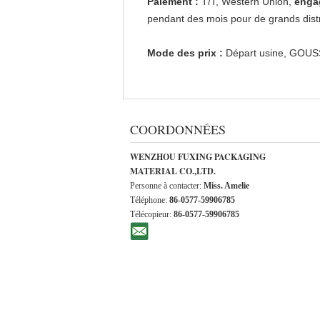
Paiement :
T/T, Western Union,
enga
pendant des mois pour de grands distr
Mode des prix :
Départ usine, GOUSS
COORDONNÉES
WENZHOU FUXING PACKAGING
MATERIAL CO.,LTD.
Personne à contacter:
Miss. Amelie
Téléphone:
86-0577-59906785
Télécopieur:
86-0577-59906785