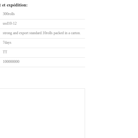
 et expédition:
300rolls
usd10-12
strong and export standard.10rolls packed in a carton.
7days
TT
100000000