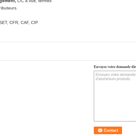
gement,
L/C à vue, termes
ibuteurs.
ET, CFR, CAF, CIP.
Envoyez votre demande dir