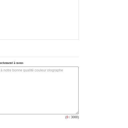
ectement à nous
(
0
/ 3000)