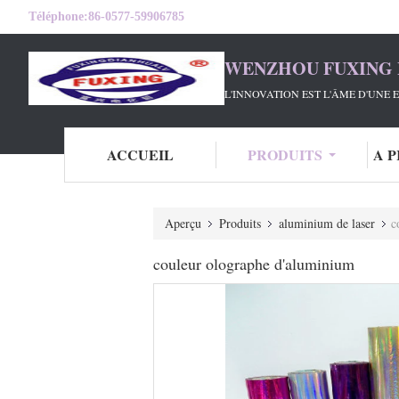
Téléphone:
86-0577-59906785
WENZHOU FUXING 
L'INNOVATION EST L'ÂME D'UNE E
ACCUEIL
PRODUITS
A 
Aperçu
Produits
aluminium de laser
c
couleur olographe d'aluminium