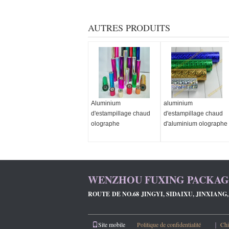
AUTRES PRODUITS
Aluminium
aluminium
d'estampillage chaud
d'estampillage chaud
olographe
d'aluminium olographe
WENZHOU FUXING PACKAGI
ROUTE DE NO.68 JINGYI, SIDAIXU, JINXIAN
Site mobile
Politique de confidentialité
｜
Chi