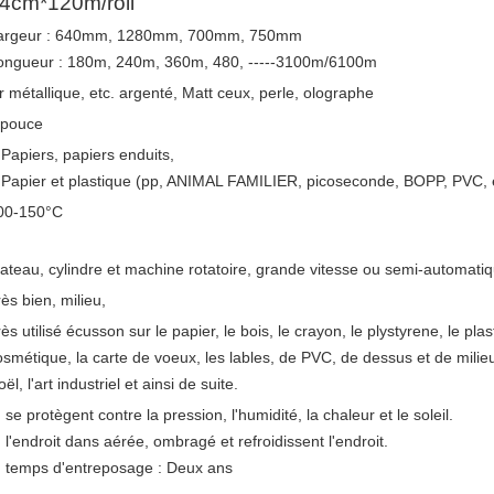
4cm*120m/roll
argeur : 640mm, 1280mm, 700mm, 750mm
ongueur : 180m, 240m, 360m, 480, -----3100m/6100m
r métallique, etc. argenté, Matt ceux, perle, olographe
 pouce
)Papiers, papiers enduits,
)
Papier et plastique (pp, ANIMAL FAMILIER, picoseconde, BOPP, PVC, et
00-150°C
lateau, cylindre et machine rotatoire, grande vitesse ou semi-automati
ès bien, milieu,
ès utilisé écusson sur le papier, le bois, le crayon, le plystyrene, le plas
osmétique, la carte de voeux, les lables, de PVC, de dessus et de milie
ël, l'art industriel et ainsi de suite.
 se protègent contre la pression, l'humidité, la chaleur et le soleil.
) l'endroit dans aérée, ombragé et refroidissent l'endroit.
) temps d'entreposage : Deux ans