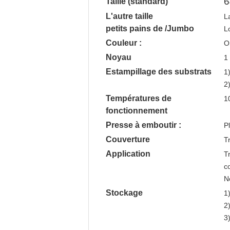
6
Taille (standard)
L'autre taille
L
petits pains de /Jumbo
L
Couleur :
O
Noyau
1
Estampillage des substrats
1
2
Températures de
1
fonctionnement
Presse à emboutir :
P
Couverture
Tr
Application
Tr
c
No
Stockage
1)
2
3