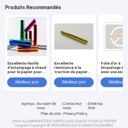
Produits Recommandés
Excellente feuille
Excellente
Folie d'or à
d'estampage à chaud
résistance à la
étiquetage à 
pour le papier pour
traction du papier
avec une excel
sa résistance à la
d'estampage pour les
souplesse et
chaleur et sa
spécifications
durabilité
Meilleur prix
Meilleur prix
Meilleur p
résistance à la
d'impression offset
traction
Aperçu
Au sujet de
Contactez-
Desktop
nous
nous
Site
Plan du site
Privacy Policy
China ALUMINIUM D'ESTAMPILLAGE CHAUD POUR LE PAPIER
Supplier.Copyright © 2025 WENZHOU FUXING PACKAGING